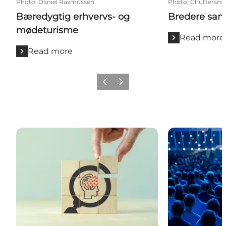
Photo
:
Daniel Rasmussen
Photo
:
Chuttersna
Bæredygtig erhvervs- og
Bredere sa
mødeturisme
Read more
Read more
Previous
Next
Tal og tendenser
Markedsfokus: