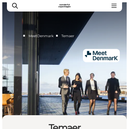
■
■
MeetDenmark
Temaer
Home
Projects
Themes
About MeetDenmark
MICE
Temaer